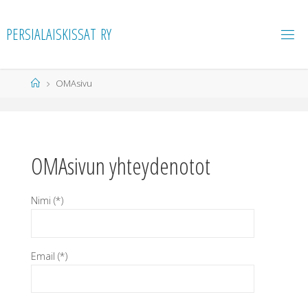
P
E
R
S
I
A
L
A
I
S
K
I
S
S
A
T
R
Y
Home
OMAsivu
OMAsivun yhteydenotot
Nimi (*)
Email (*)