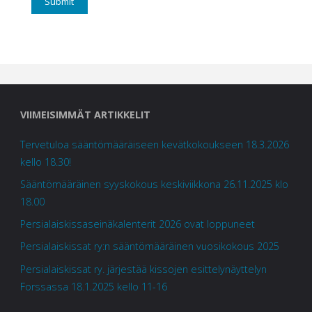
VIIMEISIMMÄT ARTIKKELIT
Tervetuloa sääntömääräiseen kevätkokoukseen 18.3.2026
kello 18.30!
Sääntömääräinen syyskokous keskiviikkona 26.11.2025 klo
18.00
Persialaiskissaseinäkalenterit 2026 ovat loppuneet
Persialaiskissat ry:n sääntömääräinen vuosikokous 2025
Persialaiskissat ry. järjestää kissojen esittelynäyttelyn
Forssassa 18.1.2025 kello 11-16