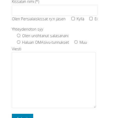
Kissalan nimi (*)
Olen Persialaiskissat ry:n jäsen
Kyllä
Ei
Yhteydenoton syy
Olen unohtanut salasanani
Haluan OMAsivu-tunnukset
Muu
Viesti